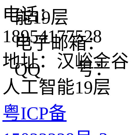
电话：
能19层
18954177528
电子邮箱：
地址：汉峪金谷
QQ 号：
人工智能19层
粤ICP备